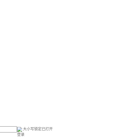
大小写锁定已打开
登录